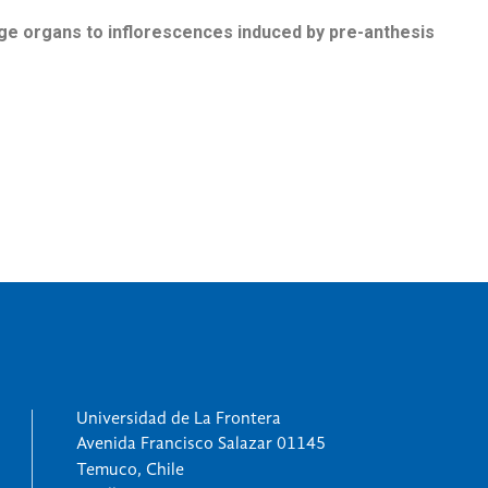
age organs to inflorescences induced by pre-anthesis
Universidad de La Frontera
Avenida Francisco Salazar 01145
Temuco, Chile